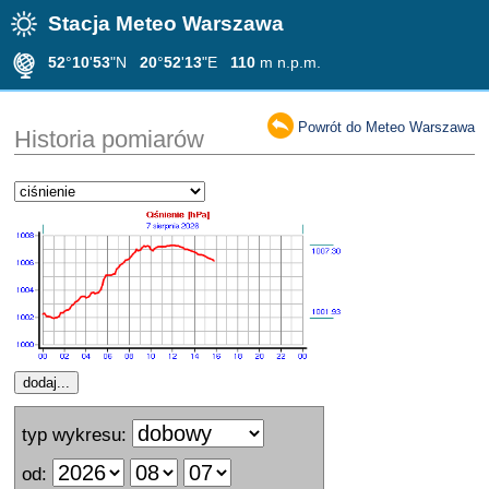
Stacja Meteo Warszawa
52
°
10
'
53
"N
20
°
52
'
13
"E
110
m n.p.m.
Powrót do Meteo Warszawa
Historia pomiarów
typ wykresu:
od: