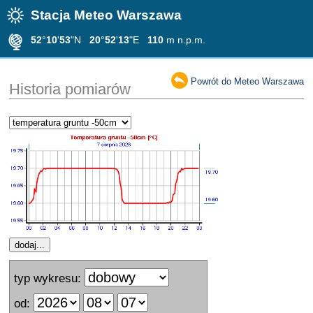
Stacja Meteo Warszawa
52
°
10
'
53
"N
20
°
52
'
13
"E
110
m n.p.m.
Powrót do Meteo Warszawa
Historia pomiarów
typ wykresu:
od: